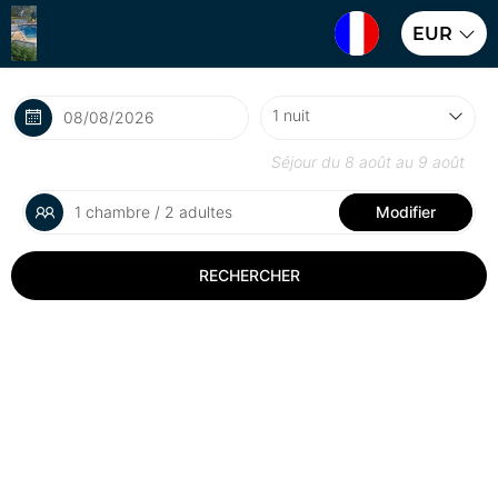
EUR
Séjour du
8 août
au
9 août
1 chambre / 2 adultes
Modifier